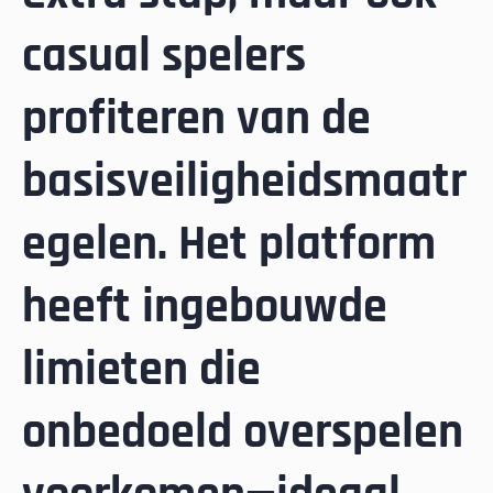
casual spelers
profiteren van de
basisveiligheidsmaatr
egelen. Het platform
heeft ingebouwde
limieten die
onbedoeld overspelen