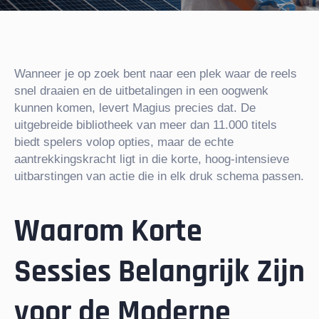
Wanneer je op zoek bent naar een plek waar de reels
snel draaien en de uitbetalingen in een oogwenk
kunnen komen, levert Magius precies dat. De
uitgebreide bibliotheek van meer dan 11.000 titels
biedt spelers volop opties, maar de echte
aantrekkingskracht ligt in die korte, hoog‑intensieve
uitbarstingen van actie die in elk druk schema passen.
Waarom Korte
Sessies Belangrijk Zijn
voor de Moderne