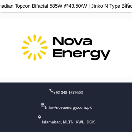
opcon Bifacial 585W @43.50/W | Jinko N Type Bifacial 58
Skip
to
content
+92 348 1679503
Info@novaenergy.com.pk
Islamabad, MLTN, KWL, DGK