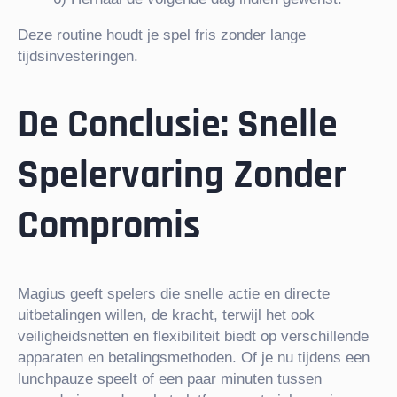
Deze routine houdt je spel fris zonder lange
tijdsinvesteringen.
De Conclusie: Snelle
Spelervaring Zonder
Compromis
Magius geeft spelers die snelle actie en directe
uitbetalingen willen, de kracht, terwijl het ook
veiligheidsnetten en flexibiliteit biedt op verschillende
apparaten en betalingsmethoden. Of je nu tijdens een
lunchpauze speelt of een paar minuten tussen