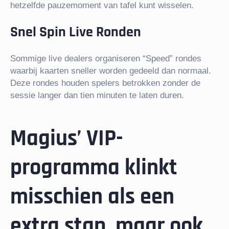
hetzelfde pauzemoment van tafel kunt wisselen.
Snel Spin Live Ronden
Sommige live dealers organiseren “Speed” rondes
waarbij kaarten sneller worden gedeeld dan normaal.
Deze rondes houden spelers betrokken zonder de
sessie langer dan tien minuten te laten duren.
Magius’ VIP-
programma klinkt
misschien als een
extra stap, maar ook