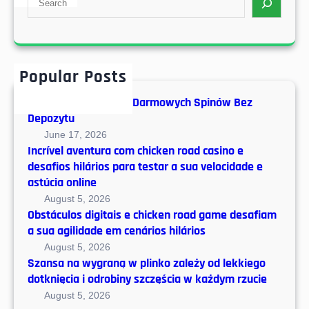
n
i
e
k
s
t
a
e
a
a
r
n
n
i
c
r
a
Popular Posts
s
h
o
w
e
a
Warunki i Zasady 50 Darmowych Spinów Bez
y
c
d
Depozytu
g
h
c
r
June 17, 2026
i
a
Incrível aventura com chicken road casino e
a
c
s
desafios hilários para testar a sua velocidade e
n
k
astúcia online
i
ą
e
n
August 5, 2026
w
n
Obstáculos digitais e chicken road game desafiam
o
p
r
a sua agilidade em cenários hilários
e
l
o
d
August 5, 2026
i
a
Szansa na wygraną w plinko zależy od lekkiego
e
n
d
dotknięcia i odrobiny szczęścia w każdym rzucie
s
k
g
August 5, 2026
a
o
a