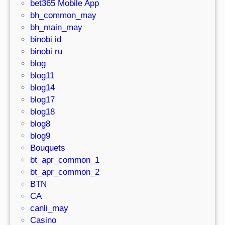
c
bet365 Mobile App
r
s
z
bh_common_may
i
t
ę
bh_main_may
o
ú
ś
binobi id
s
c
c
binobi ru
i
i
blog
a
a
blog11
o
w
blog14
n
k
blog17
l
a
blog18
i
ż
blog8
n
d
blog9
e
y
Bouquets
m
bt_apr_common_1
r
bt_apr_common_2
z
BTN
u
CA
c
canli_may
i
Casino