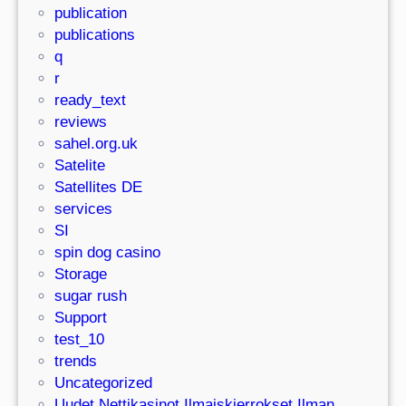
publication
publications
q
r
ready_text
reviews
sahel.org.uk
Satelite
Satellites DE
services
SI
spin dog casino
Storage
sugar rush
Support
test_10
trends
Uncategorized
Uudet Nettikasinot Ilmaiskierrokset Ilman