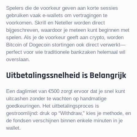
Spelers die de voorkeur geven aan korte sessies
gebruiken vaak e‑wallets om vertragingen te
voorkomen. Skrill en Neteller worden direct
bijgeschreven, waardoor je meteen kunt beginnen met
spelen. Als je de voorkeur geeft aan crypto, worden
Bitcoin of Dogecoin stortingen ook direct verwerkt—
perfect voor wie traditionele bankzaken helemaal wil
overslaan.
Uitbetalingssnelheid is Belangrijk
Een daglimiet van €500 zorgt ervoor dat je snel kunt
uitcashen zonder te wachten op handmatige
goedkeuringen. Het uitbetalingsproces is
gestroomlijnd: druk op “Withdraw,” kies je methode, en
de fondsen verschijnen binnen enkele minuten in je
wallet.