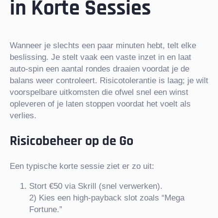
in Korte Sessies
Wanneer je slechts een paar minuten hebt, telt elke
beslissing. Je stelt vaak een vaste inzet in en laat
auto‑spin een aantal rondes draaien voordat je de
balans weer controleert. Risicotolerantie is laag; je wilt
voorspelbare uitkomsten die ofwel snel een winst
opleveren of je laten stoppen voordat het voelt als
verlies.
Risicobeheer op de Go
Een typische korte sessie ziet er zo uit:
Stort €50 via Skrill (snel verwerken).
2) Kies een high‑payback slot zoals “Mega
Fortune.”