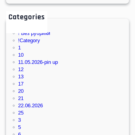
f
z
m
i
a
e
Categories
o
l
d
s
e
e
h
ż
! Без рубрики
s
i
y
!Category
a
l
o
1
f
á
d
10
i
r
l
11.05.2026-pin up
a
i
e
12
m
o
k
13
a
s
k
17
s
p
i
20
u
a
e
21
a
r
g
22.06.2026
a
a
o
25
g
t
d
3
i
e
o
5
l
s
t
6