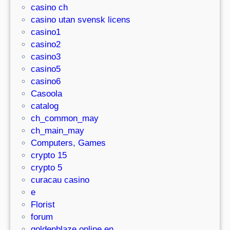
e
casino ch
casino utan svensk licens
casino1
casino2
casino3
casino5
casino6
Casoola
catalog
ch_common_may
ch_main_may
Computers, Games
crypto 15
crypto 5
curacau casino
e
Florist
forum
goldenblaze online en