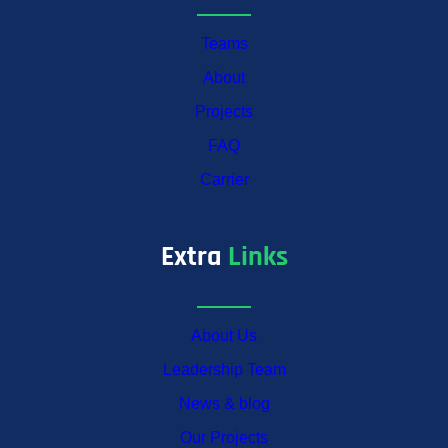
Teams
About
Projects
FAQ
Carrier
Extra
Links
About Us
Leadership Team
News & blog
Our Projects