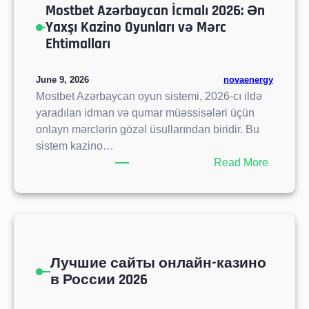
2
s
Mostbet Azərbaycan İcmalı 2026: Ən
e
,
0
t
Yaxşı Kazino Oyunları və Mərc
t
M
2
b
Ehtimalları
G
ə
6
e
a
r
t
m
c
June 9, 2026
novaenergy
b
B
Mostbet Azərbaycan oyun sistemi, 2026-cı ildə
l
a
yaradılan idman və qumar müəssisələri üçün
i
z
onlayn mərclərin gözəl üsullarından biridir. Bu
n
a
sistem kazino…
g
:
r
Read More
E
M
l
n
o
a
t
s
r
e
t
ı
r
b
v
p
Лучшие сайты онлайн-казино
e
ə
r
в России 2026
t
T
i
A
ə
s