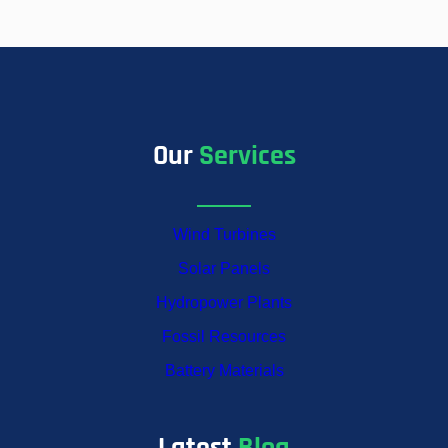
Our
Services
Wind Turbines
Solar Panels
Hydropower Plants
Fossil Resources
Battery Materials