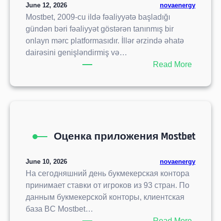
z
June 12, 2026
novaenergy
ə
Mostbet, 2009-cu ildə fəaliyyətə başladığı
r
gündən bəri fəaliyyət göstərən tanınmış bir
b
onlayn mərc platformasıdır. İllər ərzində əhatə
a
dairəsini genişləndirmiş və…
y
:
Read More
c
M
a
o
n
s
:
t
P
b
e
Оценка приложения Mostbet
e
r
t
f
Q
June 10, 2026
novaenergy
o
u
На сегодняшний день букмекерская контора
r
m
принимает ставки от игроков из 93 стран. По
m
a
данным букмекерской конторы, клиентская
a
r
база BC Mostbet…
n
T
:
Read More