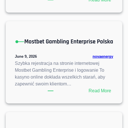
s
ə
О
Q
ş
ц
i
k
е
y
i
н
m
l
к
ə
a
Mostbet Gambling Enterprise Polska
а
t
t
п
l
ı
р
June 9, 2026
novaenergy
ə
n
и
Szybka rejestracja na stronie internetowej
n
ı
л
Mostbet Gambling Enterprise i logowanie To
d
n
о
kasyno online dokłada wszelkich starań, aby
i
R
ж
zapewnić swoim klientom…
r
ə
е
:
Read More
i
y
н
M
l
l
и
o
m
ə
я
s
ə
r
M
t
s
i
o
b
i