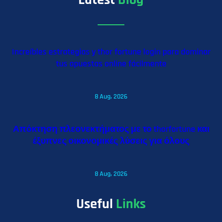
Latest
Blog
Increíbles estrategias y thor fortune login para dominar
tus apuestas online fácilmente
8 Aug, 2026
Απόκτηση πλεονεκτήματος με το thorfortune και
έξυπνες οικονομικές λύσεις για όλους
8 Aug, 2026
Useful
Links