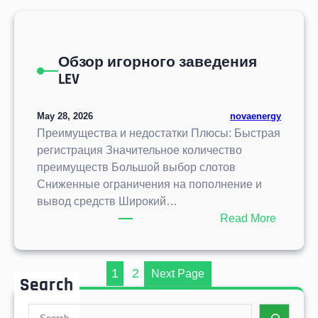
и
n
y
a
2
o
a
r
0
l
ı
2
Обзор игорного заведения
R
v
6
LEV
e
ə
e
M
l
ə
May 28, 2026
novaenergy
s
r
Преимущества и недостатки Плюсы: Быстрая
G
c
регистрация Значительное количество
a
E
преимуществ Большой выбор слотов
m
h
Сниженные ограничения на пополнение и
b
t
вывод средств Широкий…
l
:
i
Read More
i
О
m
n
б
a
g
з
l
1
2
Next Page
Search
E
о
l
n
р
a
S
t