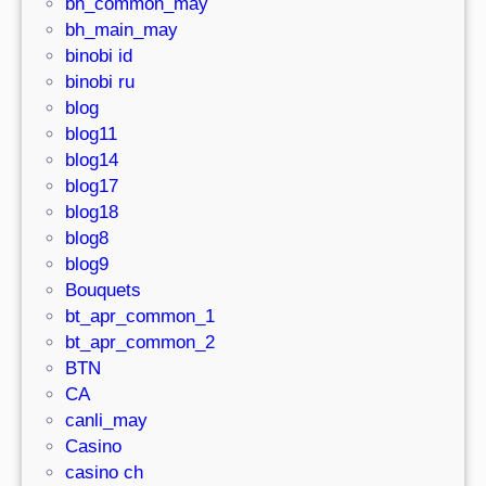
bh_common_may
g
bh_main_may
e
binobi id
s
binobi ru
blog
blog11
blog14
blog17
blog18
blog8
blog9
Bouquets
bt_apr_common_1
bt_apr_common_2
BTN
CA
canli_may
Casino
casino ch