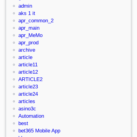
o
admin
s
aks 1 it
p
apr_common_2
e
apr_main
c
apr_MeMo
t
apr_prod
i
archive
v
article
e
article11
D
article12
i
ARTICLE2
s
article23
a
article24
d
articles
v
asino3c
a
Automation
n
best
t
bet365 Mobile App
a