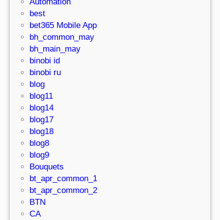
Automation
best
bet365 Mobile App
bh_common_may
bh_main_may
binobi id
binobi ru
blog
blog11
blog14
blog17
blog18
blog8
blog9
Bouquets
bt_apr_common_1
bt_apr_common_2
BTN
CA