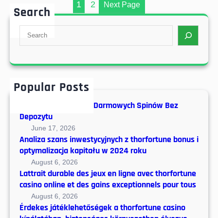
р
1
2
р
Next Page
:
Search
f
а
к
o
U
S
а
r
P
e
к
e
-
a
у
X
X
r
в
e
:
c
е
c
и
Popular Posts
h
л
u
н
и
t
Warunki i Zasady 50 Darmowych Spinów Bez
н
ч
Depozytu
a
о
и
b
June 17, 2026
в
т
Analiza szans inwestycyjnych z thorfortune bonus i
l
а
ь
optymalizacja kapitału w 2024 roku
e
ц
ш
s
August 6, 2026
и
а
Lattrait durable des jeux en ligne avec thorfortune
)
о
н
casino online et des gains exceptionnels pour tous
:
н
с
August 6, 2026
О
н
ы
Érdekes játéklehetőségek a thorfortune casino
б
ы
н