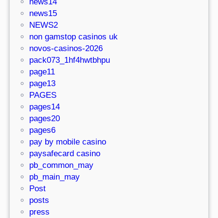
news14
news15
NEWS2
non gamstop casinos uk
novos-casinos-2026
pack073_1hf4hwtbhpu
page11
page13
PAGES
pages14
pages20
pages6
pay by mobile casino
paysafecard casino
pb_common_may
pb_main_may
Post
posts
press