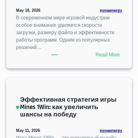
а
о
б
:
May 18, 2026
novaenergy
н
е
Н
В современном мире игровой индустрии
л
н
о
особое внимание уделяется скорости
а
н
в
загрузки, размеру файла и эффективности
й
о
ы
работы программ. Одним из популярных
н
с
й
решений…
и
т
В
:
Read More
г
и
з
U
р
м
г
P
ы
о
л
X
д
я
И
е
д
г
л
н
Эффективная стратегия игры
р
и
а
Mines 1Win: как увеличить
а
Б
шансы на победу
:
и
И
т
н
May 11, 2026
novaenergy
в
н
Игра Mines 1Win — это популярный онлайн-