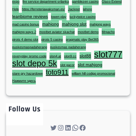
expo
fire service department srilanka
gamblezen casino
Gluco Extend
Help
https://ferreteriawaksman.es/
Jackpot
lahore
leanbiome reviews
lowen play
luckytwice casino
mahjong
mahjong slot
mad casino bonus
mahjong ways
mahjong ways 2
mostbet aviator skachat
mostbet demo
Mrpacho
pirots 4 demo slot
pirots 5 casino
pragmatic play Bet365
puskesmaspadaherang
puskesmas padaherang
slot777
slot88
reveryplay promo code
slon4.at
slon9.cc
slot depo 5k
slot mahjong
slot gacor
toto911
stare gry hazardowe
william hill codigo promocional
Нажмите здесь
Follow Us
Twitter
Instagram
LinkedIn
WhatsApp
Facebook