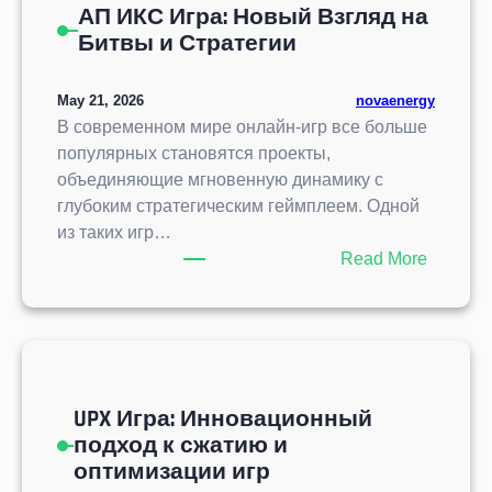
н
АП ИКС Игра: Новый Взгляд на
о
н
Битвы и Стратегии
н
ы
а
й
з
May 21, 2026
novaenergy
о
а
В современном мире онлайн-игр все больше
б
1
популярных становятся проекты,
з
0
объединяющие мгновенную динамику с
о
0
глубоким стратегическим геймплеем. Одной
р
2
из таких игр…
п
:
:
Read More
о
О
А
п
б
П
у
з
И
л
о
К
я
р
С
р
и
UPX Игра: Инновационный
И
н
о
подход к сжатию и
г
о
с
оптимизации игр
р
й
о