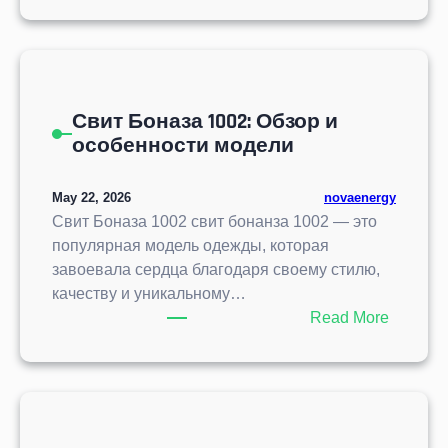
l
о
T
П
o
ї
u
И
s
п
b
К
8
р
e
С
0
о
A
Свит Боназа 1002: Обзор и
и
.
д
S
особенности модели
г
у
h
р
к
o
а
May 22, 2026
novaenergy
ц
r
:
Свит Боназа 1002 свит бонанза 1002 — это
і
t
и
популярная модель одежды, которая
ї
H
н
завоевала сердца благодаря своему стилю,
i
н
качеству и уникальному…
s
о
:
Read More
t
в
С
o
а
в
r
ц
и
y
и
т
о
Б