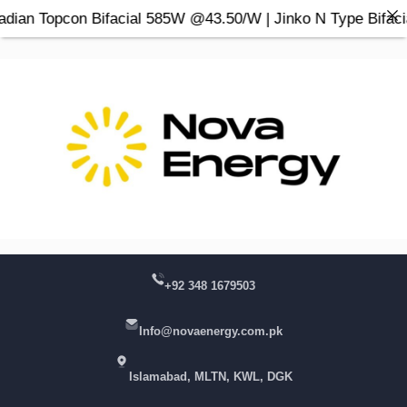
opcon Bifacial 585W @43.50/W | Jinko N Type Bifacial 58
Skip
to
content
+92 348 1679503
Info@novaenergy.com.pk
Islamabad, MLTN, KWL, DGK