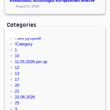
kínálatában, biztonságos környezetben élvezve
з
й
а
August 6, 2026
о
о
п
р
п
о
и
ы
Categories
б
в
т
е
о
в
д
з
! Без рубрики
м
у
м
!Category
и
о
1
р
ж
10
е
н
11.05.2026-pin up
р
о
12
а
с
13
з
т
17
в
и
20
л
21
е
22.06.2026
ч
25
е
3
н