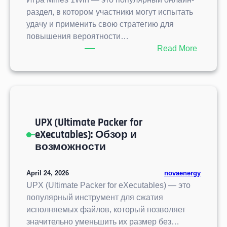
ы
о
раздел, в котором участники могут испытать
и
в
удачу и применить свою стратегию для
С
а
повышения вероятности…
т
ц
:
Read More
р
и
Э
а
о
ф
т
н
ф
е
н
е
г
ы
к
и
й
UPX (Ultimate Packer for
т
и
п
eXecutables): Обзор и
и
о
возможности
в
д
н
х
а
April 24, 2026
novaenergy
о
я
UPX (Ultimate Packer for eXecutables) — это
д
с
популярный инструмент для сжатия
к
т
исполняемых файлов, который позволяет
с
р
значительно уменьшить их размер без…