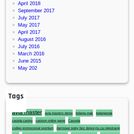
April 2018
September 2017
July 2017
May 2017
April 2017
August 2016
July 2016
March 2016
June 2015
May 202
Tags
avia master
avia masters demo
belanja mak
belanjamak
casinia casino
casinon online game
Casoola
codigo promocional sportium
darmowe spiny bez depozytu za rejestrację