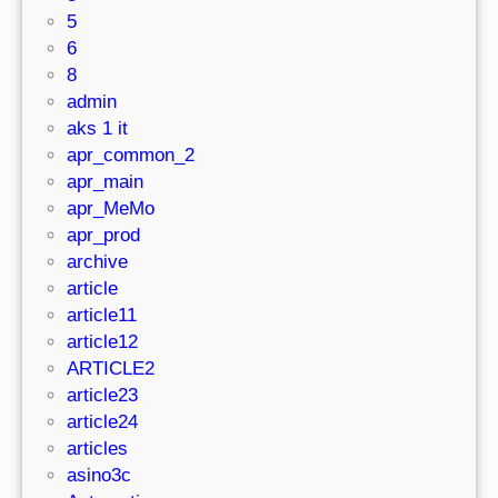
5
и
6
й
8
admin
aks 1 it
apr_common_2
apr_main
apr_MeMo
apr_prod
archive
article
article11
article12
ARTICLE2
article23
article24
articles
asino3c