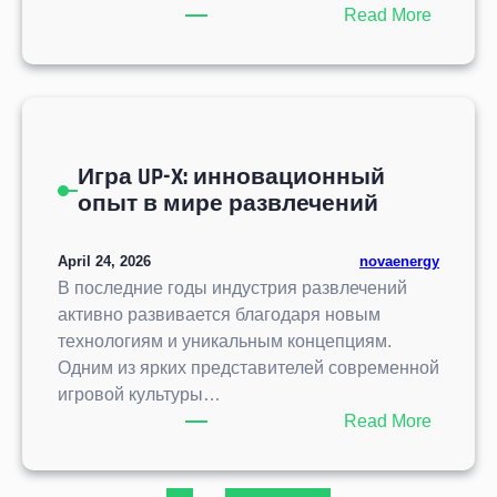
ж
а
:
Read More
а
т
U
т
е
P
и
г
X
ю
и
(
и
я
U
о
и
Игра UP-X: инновационный
l
п
г
опыт в мире развлечений
t
т
р
i
и
ы
m
April 24, 2026
novaenergy
м
M
a
В последние годы индустрия развлечений
и
i
t
активно развивается благодаря новым
з
n
e
технологиям и уникальным концепциям.
а
e
P
Одним из ярких представителей современной
ц
s
a
игровой культуры…
и
1
c
:
Read More
и
W
k
И
и
i
e
г
г
n
r