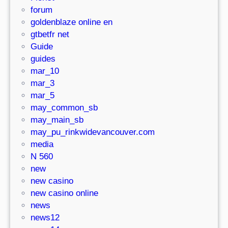
forum
goldenblaze online en
gtbetfr net
Guide
guides
mar_10
mar_3
mar_5
may_common_sb
may_main_sb
may_pu_rinkwidevancouver.com
media
N 560
new
new casino
new casino online
news
news12