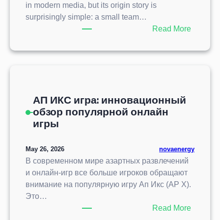
а
in modern media, but its origin story is
v
1
surprisingly simple: a small team…
i
0
:
Read More
m
5
T
i
5
h
e
:
e
n
О
F
t
б
o
o
з
АП ИКС игра: инновационный
u
c
о
обзор популярной онлайн
n
u
р
игры
d
l
п
i
t
о
n
May 26, 2026
novaenergy
u
п
g
В современном мире азартных развлечений
r
у
o
и онлайн-игр все больше игроков обращают
a
л
f
внимание на популярную игру Ап Икс (AP X).
l
я
Y
Это…
e
р
o
:
Read More
n
н
u
А