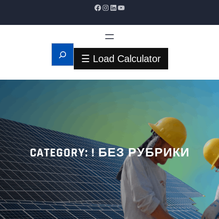
Facebook
Instagram
LinkedIn
YouTube
S
☰ Load Calculator
e
a
r
c
h
CATEGORY:
! БЕЗ РУБРИКИ