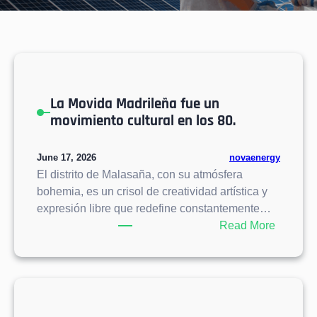
La Movida Madrileña fue un
movimiento cultural en los 80.
June 17, 2026
novaenergy
El distrito de Malasaña, con su atmósfera
bohemia, es un crisol de creatividad artística y
expresión libre que redefine constantemente…
:
Read More
L
a
M
o
v